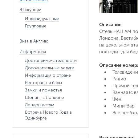
Экскурсии
Индивидуальные
Описание:
Групповые
Отель HALLAM по
Лондона. Вестибю
Виза в Англию
на цокольном эта
Информация
подходит для бю
Достопримечательности
Описание номер
Дополнительные услуги
Телевидени
Информация о стране
Радио
Рестораны и бары
Прямой те
Замки и поместья
Ванная (с 
Шопинг в Лондоне
Фен
Лондон детям
Мини-бар
Встреча Нового Года в
Все необхо
Эдинбурге
Расположение: