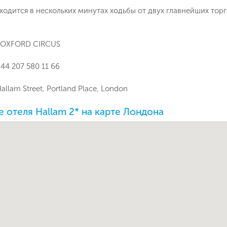
Как Вас зовут?
одится в нескольких минутах ходьбы от двух главнейших тор
Телефон
OXFORD CIRCUS
Отправит
Email
44 207 580 11 66
Позвоните мне
ие на обработку персональных данных в соответствии с
Hallam Street, Portland Place, London
 обработки персональных данных
.
 отеля Hallam 2* на карте Лондона
Подписаться