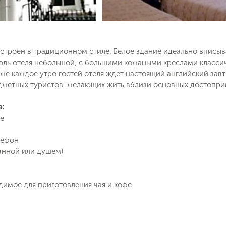
строен в традиционном стиле. Белое здание идеально вписы
ль отеля небольшой, с большими кожаными креслами классичес
же каждое утро гостей отеля ждет настоящий английский завт
джетных туристов, желающих жить вблизи основных достопри
а:
е
лефон
Поймайте выгодную цену!
ванной или душем)
Подпишитесь и получайте уведомления
димое для приготовления чая и кофе
о снижении цены на туры по
Вопрос к менеджеру Людмила
Наш менеджер свяжется с вами
выбранным критериям
в ближайшее время