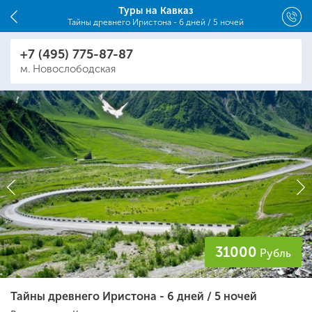
Туры на Кавказ
Тайны древнего Иристона - 6 дней / 5 ночей
Людмила
+7 (495) 775-87-87
20 лет в туризме
м. Новослободская
info@flyexpress.ru
31000
Рубль
Тайны древнего Иристона - 6 дней / 5 ночей