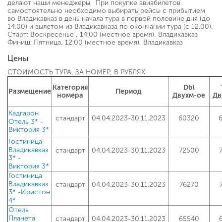
делают наши менеджеры. При покупке авиабилетов
самостоятельно необходимо выбирать рейсы с прибытием
во Владикавказ в день начала тура в первой половине дня (до
14.00) и вылетом из Владикавказа по окончании тура (с 12.00).
Cтарт: Воскресенье , 14:00 (местное время), Владикавказ
Финиш: Пятница, 12:00 (местное время), Владикавказ
Цены
СТОИМОСТЬ ТУРА, ЗА НОМЕР, В РУБЛЯХ:
Категория
Dbl
Размещение
Период
номера
Двухм-ое
Дв
Кадгарон
стандарт
04.04.2023-30.11.2023
60320
-
Отель 3*
Виктория 3*
Гостиница
Владикавказ
стандарт
04.04.2023-30.11.2023
72500
-
3*
Виктория 3*
Гостиница
Владикавказ
стандарт
04.04.2023-30.11.2023
76270
-
3*
Иристон
4*
Отель
Планета
стандарт
04.04.2023-30.11.2023
65540