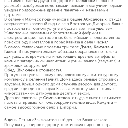
святилище
. По дороге в
(верхнее
Лагты Дзуар
Уаллагком
ущелье) полюбуемся водопадами, реками и могучими горами,
увидим придорожные древние памятники, называемые
цыртами.
В селении Махческ поднимемся к
, откуда
башне Абисаловых
открывается красивый вид на всю Восточную Дигорию. Башня
построена на горном уступе и будто парит над ущельем.
Живописные развалины обогатительной фабрики и
электростанции, построенных бельгийцами в годы активных
поисков руд и металлов в горах Кавказа в селе
.
Фаснал
В самом Уаллагкоме посетим три села:
Дунта, Камунта и
. В них удивительным образом сохранился не только
Галиат
дух ушедших времен, но и настоящие древние артефакты:
камни с загадочными надписями и руины замков (галуанов) и
храмовых сооружений.
. (
Обед
Включен в стоимость).
Прогулка по уникальному средневековому архитектурному
комплексу в
. Дома здесь раньше строились
селении Галиат
ярусами. Крыша одного дома служила двором для другого,
вряд ли еще где-то в горах Кавказа можно увидеть жилые
«многоэтажки», датируемые десятым веком.
Древнее святилище
, откуда с высоты птичьего
Семи ангелов
полёта открываются головокружительные виды.
—
Камунта
самое высокогорное село в Дигории.
: ПятницаЗаключительный день во Владикавказе.
6 день
Покупка сувениров в дорогу, осетинских пирогов, сыра,