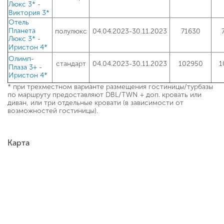
-
Люкс 3*
Виктория 3*
Отель
Планета
полулюкс
04.04.2023-30.11.2023
71630
-
Люкс 3*
Иристон 4*
Олимп-
стандарт
04.04.2023-30.11.2023
102950
1
-
Плаза 3+
Иристон 4*
* при трехместном варианте размещения гостиницы/турбазы
по маршруту предоставляют DBL/TWN + доп. кровать или
диван, или три отдельные кровати (в зависимости от
возможностей гостиницы).
Карта