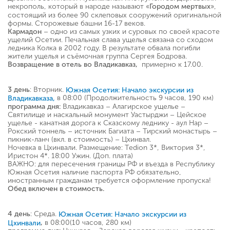
некрополь, который в народе называют «
»,
Городом мертвых
состоящий из более 90 склеповых сооружений оригинальной
формы. Сторожевые башни 16-17 веков.
– одно из самых узких и суровых по своей красоте
Кармадон
ущелий Осетии. Печальная слава ущелья связана со сходом
ледника Колка в 2002 году. В результате обвала погибли
жители ущелья и съёмочная группа Сергея Бодрова.
примерно к 17.00.
Возвращение в отель во Владикавказ,
: Вторник.
3 день
Южная Осетия: Начало экскурсии из
в 08:00 (Продолжительность 9 часов, 190 км)
Владикавказа,
Владикавказ – Алагирское ущелье –
программа дня:
Святилище и наскальный монумент Уастырджи – Цейское
ущелье - канатная дорога к Сказскому леднику - аул Нар –
Рокский тоннель – источник Багиата – Тирский монастырь –
пикник-ланч (вкл. в стоимость) – Цхинвал.
Ночевка в Цхинвали. Размещение: Tedion 3*, Виктория 3*,
Иристон 4*. 18:00 Ужин. (Доп. плата)
ВАЖНО: для пересечения границы РФ и въезда в Республику
Южная Осетия наличие паспорта РФ обязательно,
иностранным гражданам требуется оформление пропуска!
Обед включен в стоимость.
: Среда.
4 день
Южная Осетия:
Начало экскурсии из
в 08:00(10 часов, 280 км)
,
Цхинвали