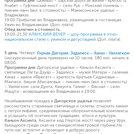
Цхинвал – Зарская дорогая жизни - крепость
программа дня:
Ачабет – Гуфтинский мост – село Рук – Рокский тоннель –
пикник-ланч (вкл. в стоимость) – Мамисонское ущелье –
Владикавказ.
19:00 Прибытие во Владикавказ, размещение в гостиницах.
Ужин во Владикавказе. (Доп. плата)
Обед включен в стоимость.
19:00-21:30
АЛАНСКИЙ ВЕЧЕР – шоу-программа в этно-
(Доп. плата).
национальном стиле с ужином и дегустацией
: Четверг.
5 день
Горная Дигория, Задалеск – Ханаз - Уаллагком
(экскурсионный день примерно на 10 часов, 180 км), начало в
08:00.
Дигорское ущелье – Каньон Ахсинта –
Программа дня:
святилище Лагты Дзуар – Задалеск – музей Матери – селение
Ханаз – замок «Фрегат» – крепость братьев Седановых –
Махческ, башня Абисаловых – пикник-ланч (вкл. в стоимость)
– Уаллагком: села Дунта, Камунта, Галиат – Фаснал – село
Мацута - возвращение во Владикавказ к 19:00.
Незабываемая поездка в
позволит
Дигорское ущелье
рассмотреть старинные святилища и склепы, отыскать камни
с петроглифами, средневековые оборонительные комплексы
и услышать об осетинских традициях, эпосе и культуре.
, Ахсинти-хед (Чертов мост) через реку Урух,
Каньон Ахсинта
бьющуюся среди скал на семидесятиметровой глубине.На
пути нас встретит и проводит в добрую дорогу