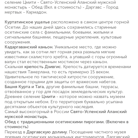
селение Цмити - Свято-Успенский Аланский мужской
монастырь - Обед (Вкл. в стоимость) - Даргавс - Город
мертвых - Кармадон.
расположено в самом центре горной
Куртатинское ущелье
Осетии. До наших дней здесь сохранились старинные
осетинские села с фамильными, боевыми, жилыми и
сигнальными башнями, пещерные укрепления, культовые
сооружения.
. Уникальное место, где можно
Кадаргаванский каньон
увидеть, как за сотни лет горная река размыла мягкие
известняки скалистого хребта, а упавший с горы огромный
валун стал естественным мостиком через каньон.
Скальная
. Крепость датируется временами
крепость Дзивгис
нашествия Тамерлана, то есть примерно 15 веком.
Удивительное по тактической хитрости сооружение,
созданное горцами для защиты от вражеских набегов.
другие фамильные башни, террасы,
Башня Курта и Тага,
отвоёванное у гор для посадок земледельческих культур.
Древнее селение
- которое можно назвать музеем
Цмити
под открытым небом. Его территория буквально усыпана
десятками объектов культурного наследия.
Самый высокогорный в России
Свято-Успенский Аланский
.
мужской монастырь
Обед с традиционными осетинскими пирогами. (Включен в
стоимость)
Переезд в
. Посещение частного музея
Даргавскую долину
древних осетинских музыкальных инструментов. Даргавский