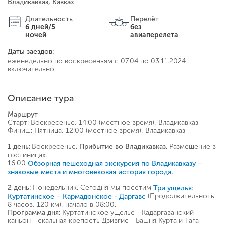
Владикавказ, Кавказ
Длительность
Перелёт
6 дней/5
без
ночей
авиаперелета
Даты заездов:
еженедельно по воскресеньям с 07.04 по 03.11.2024
включительно
Описание тура
Маршрут
Cтарт: Воскресенье, 14:00 (местное время), Владикавказ
Финиш: Пятница, 12:00 (местное время), Владикавказ
Воскресенье.
Размещение в
1 день:
Прибытие во Владикавказ.
гостиницах.
16:00
Обзорная пешеходная экскурсия по Владикавказу –
.
знаковые места и многовековая история города
Понедельник.
Сегодня мы посетим
2 день:
Три ущелья:
(Продолжительноть
Куртатинское – Кармадонское - Даргавс
8 часов, 120 км), начало в 08:00.
Куртатинское ущелье - Кадаргаванский
Программа дня:
каньон - скальная крепость Дзивгис - Башня Курта и Тага -