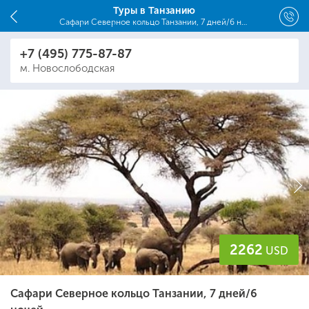
Туры в Танзанию
Сафари Северное кольцо Танзании, 7 дней/6 ночей
Людмила
+7 (495) 775-87-87
20 лет в туризме
м. Новослободская
info@flyexpress.ru
2262
USD
Сафари Северное кольцо Танзании, 7 дней/6