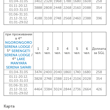
01.04-31.05
3402
2328
1968
1788
1680
1608
258
01.11-20.12,
3888
2808
2448
2268
2160
2088
354
01.03-31.03
01.06-31.10,
21.12-31.12,
4188
3108
2748
2568
2460
2388
396
01.01-29.02
при проживании
в 4*
NGORONGORO
/
SERENA LODGE
1
2
3
4
5
6
Доплата
5*
SERENGETI
чел.
чел.
чел.
чел.
чел.
чел.
за SGL
/
SERENA LODGE
4*
LAKE
MANYARA
SERENA SAFARI
01.04-31.05
3474
2400
2040
1860
1740
1680
258
01.11-20.12,
3828
2748
2388
2214
2106
2028
354
01.03-31.03
01.06-31.10,
21.12-31.12,
4464
3384
3024
2844
2736
2664
426
01.01-29.02
Карта