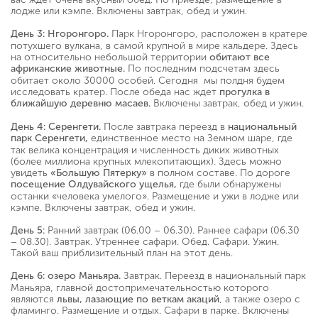
лодже или кэмпе. Включены завтрак, обед и ужин.
Парк Нгоронгоро, расположен в кратере
День 3: Нгоронгоро.
потухшего вулкана, в самой крупной в мире кальдере. Здесь
на относительно небольшой территории
обитают все
По последним подсчетам здесь
африканские животные.
обитает около 30000 особей. Сегодня мы полдня будем
исследовать кратер. После обеда нас ждет
прогулка в
Включены завтрак, обед и ужин.
ближайшую деревню масаев.
После завтрака переезд в
День 4: Серенгети.
национальный
единственное место на Земном шаре, где
парк Серенгети,
так велика концентрация и численность диких животных
(более миллиона крупных млекопитающих). Здесь можно
увидеть
в полном составе. По дороге
«Большую Пятерку»
где были обнаружены
посещение Олдувайского ущелья,
останки «человека умелого». Размещение и ужи в лодже или
кэмпе. Включены завтрак, обед и ужин.
Ранний завтрак (06.00 – 06.30). Раннее сафари (06.30
День 5:
– 08.30). Завтрак. Утреннее сафари. Обед. Сафари. Ужин.
Такой ваш приблизительный план на этот день.
Завтрак. Переезд в национальный парк
День 6: озеро Маньяра.
Маньяра, главной достопримечательностью которого
являются
, а также озеро с
львы, лазающие по веткам акаций
фламинго. Размещение и отдых. Сафари в парке. Включены