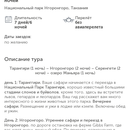
ночей
Национальный парк Нгоронгоро, Танзания
Длительность
Перелёт
7 дней/6
без
ночей
авиаперелета
Даты заездов:
по желанию
Описание тура
Тарангири (1 ночь) – Нгоронгоро (2 ночи) – Серенгети (2
ночи) – озеро Маньяра (1 ночь)
Ваше сафари начинается с переезда в
день 1: Таранггири.
хорошо известный большими
Национальный Парк Тарангире,
, кроме того, здесь вы встретите
стадами слонов и буйволов
львов, гепардов и леопардов. Ваш гид расскажет вам много
интересного о жизни животных этого парка.
Вечернее
Размещение и ужи в лодже или кэмпе. Включены обед
сафари.
и ужин.
День 2: Нгоронгоро.
Утреннее сафари и переезд в
, по дороге остановка на ферме Gibbs Farm, где
Нгоронгоро
вас ждет очень вкусный обед. По приезде, размещение в