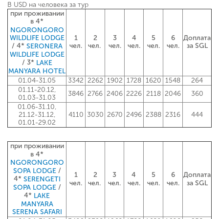
В USD на человека за тур
при проживании
в 4*
NGORONGORO
1
2
3
4
5
6
Доплата
WILDLIFE LODGE
/ 4*
чел.
чел.
чел.
чел.
чел.
чел.
за SGL
SERONERA
WILDLIFE LODGE
/ 3*
LAKE
MANYARA HOTEL
01.04-31.05
3342
2262
1902
1728
1620
1548
264
01.11-20.12,
3846
2766
2406
2226
2118
2046
360
01.03-31.03
01.06-31.10,
21.12-31.12,
4110
3030
2670
2496
2388
2316
444
01.01-29.02
при проживании
в 4*
NGORONGORO
/
SOPA LODGE
1
2
3
4
5
6
Доплата
4*
SERENGETI
чел.
чел.
чел.
чел.
чел.
чел.
за SGL
/
SOPA LODGE
4*
LAKE
MANYARA
SERENA SAFARI