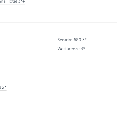
ana Hotel 3*+
ие на обработку персональных данных в соответствии с
 обработки персональных данных
.
Подписаться
Sentrim 680 3*
Westbreeze 3*
t 2*