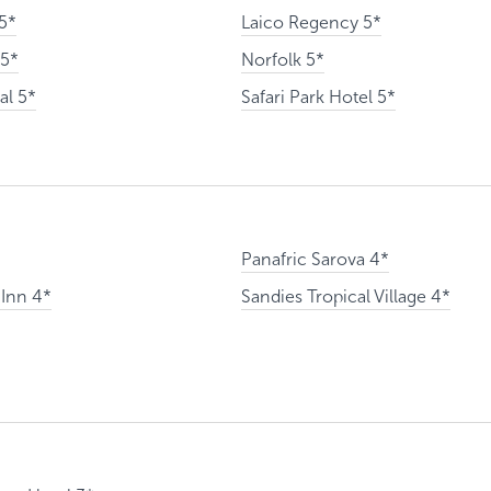
5*
Laico Regency 5*
 5*
Norfolk 5*
al 5*
Safari Park Hotel 5*
Поймайте выгодную цену!
Подпишитесь и получайте уведомления
о снижении цены на туры по
Вопрос к менеджеру Людмила
Наш менеджер свяжется с вами
Panafric Sarova 4*
выбранным критериям
в ближайшее время
 Inn 4*
Sandies Tropical Village 4*
Как Вас зовут?
Телефон
Отправит
Email
Позвоните мне