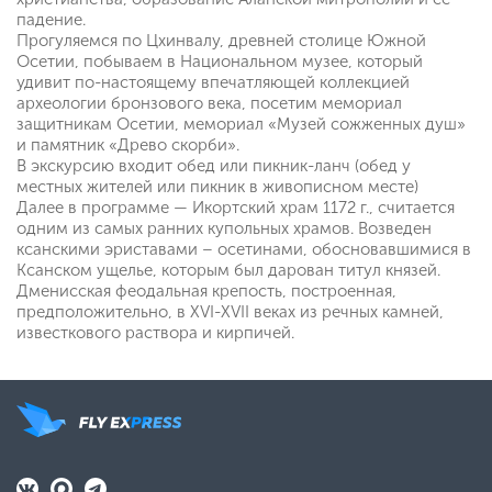
падение.
Прогуляемся по Цхинвалу, древней столице Южной
Осетии, побываем в Национальном музее, который
удивит по-настоящему впечатляющей коллекцией
археологии бронзового века, посетим мемориал
защитникам Осетии, мемориал «Музей сожженных душ»
и памятник «Древо скорби».
В экскурсию входит обед или пикник-ланч (обед у
местных жителей или пикник в живописном месте)
Далее в программе — Икортский храм 1172 г., считается
одним из самых ранних купольных храмов. Возведен
ксанскими эриставами – осетинами, обосновавшимися в
Ксанском ущелье, которым был дарован титул князей.
Дменисская феодальная крепость, построенная,
предположительно, в XVI-XVII веках из речных камней,
известкового раствора и кирпичей.