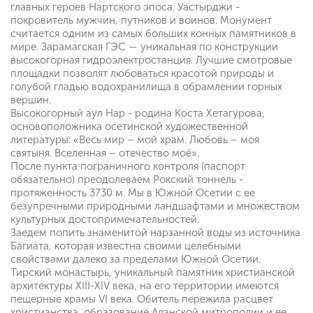
главных героев Нартского эпоса. Уастырджи -
покровитель мужчин, путников и воинов. Монумент
считается одним из самых больших конных памятников в
мире. Зарамагская ГЭС — уникальная по конструкции
высокогорная гидроэлектростанция. Лучшие смотровые
площадки позволят любоваться красотой природы и
голубой гладью водохранилища в обрамлении горных
вершин.
Высокогорный аул Нар - родина Коста Хетагурова,
основоположника осетинской художественной
литературы: «Весь мир – мой храм. Любовь – моя
святыня. Вселенная – отечество моё».
После пункта пограничного контроля (паспорт
обязательно) преодолеваем Рокский тоннель -
протяженность 3730 м. Мы в Южной Осетии с ее
безупречными природными ландшафтами и множеством
культурных достопримечательностей.
Заедем попить знаменитой нарзанной воды из источника
Багиата, которая известна своими целебными
свойствами далеко за пределами Южной Осетии.
Тирский монастырь, уникальный памятник христианской
архитектуры XIII-XIV века, на его территории имеются
пещерные храмы VI века. Обитель пережила расцвет
христианства, образование Аланской митрополии и ее