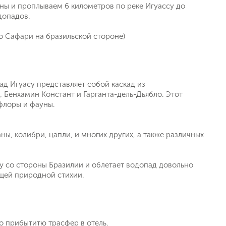
оны и проплываем 6 километров по реке Игуассу до
допадов.
ко Сафари на бразильской стороне)
д Игуасу представляет собой каскад из
 Бенхамин Констант и Гарганта-дель-Дьябло. Этот
флоры и фауны.
ы, колибри, цапли, и многих других, а также различных
у со стороны Бразилии и облетает водопад довольно
щей природной стихии.
о прибытитю трасфер в отель.