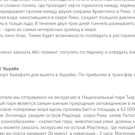
я сложно понять, где проходит черта горизонта между ледян
рекрывает пролив между двумя озерами Архентино и Рико, пр
лая вода, накопившаяся в озере Рико, создает большое давлен
ль в толще льда. В течение двух-трех дней тоннель размывает
е - одно из самых интересных зрелищ в мире.
ь ланч-бокс. Также будет возможность пообедать в ресторане
жно заказать Айс-трекинг: погулять по леднику и отведать кок
 / Ушуайа
орт Калафате для вылета в Ушуайю. По прибытии в трансфер в
 отеле мы отправимся на экскурсию в Национальный парк Тье
ый парк является самым южным природным заповедником в м
овое побережье моря вдоль пролива Бигл и площадь в 63 000
ив Энсенада, увидим остров Редонда, озеро Рока, залив Лапа
разнообразием - скалистые горы, живописные реки, долины и
 можете заказать экскурсию на остров Мартильо, где находи
фер до порта занимает 20 минут, а навигация - 2 часа. Магелл