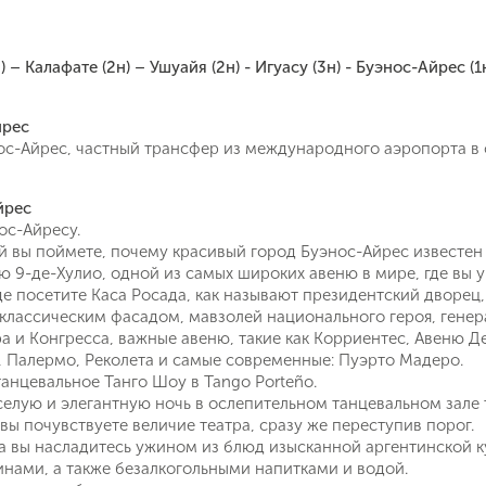
 – Калафате (2н) – Ушуайя (2н) - Игуасу (3н) - Буэнос-Айрес (1
йрес
с-Айрес, частный трансфер из международного аэропорта в о
йрес
ос-Айресу.
й вы поймете, почему красивый город Буэнос-Айрес известен
ю 9-де-Хулио, одной из самых широких авеню в мире, где вы 
е посетите Каса Росада, как называют президентский дворец
классическим фасадом, мавзолей национального героя, генер
а и Конгресса, важные авеню, такие как Корриентес, Авеню Де
, Палермо, Реколета и самые современные: Пуэрто Мадеро.
анцевальное Танго Шоу в Tango Porteño.
селую и элегантную ночь в ослепительном танцевальном зале 
 вы почувствуете величие театра, сразу же переступив порог.
ра вы насладитесь ужином из блюд изысканной аргентинской 
нами, а также безалкогольными напитками и водой.