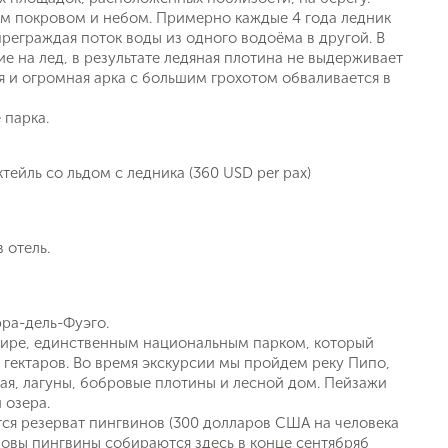
ым покровом и небом. Примерно каждые 4 года ледник
еграждая поток воды из одного водоёма в другой. В
ие на лед, в результате ледяная плотина не выдерживает
ся и огромная арка с большим грохотом обваливается в
 парка.
тейль со льдом с ледника (360 USD per pax)
 отель.
рра-дель-Фуэго.
ире, единственным национальным парком, который
 гектаров. Во время экскурсии мы пройдем реку Пипо,
тая, лагуны, бобровые плотины и лесной дом. Пейзажи
 озера.
тся резерват пингвинов (300 долларов США на человека
ановы пингвины собираются здесь в конце сентябряб