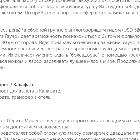
роет для Вас эту страну. Во время экскурсии Вы посетите: П
о снижении цены на туры по
Вопрос к менеджеру Ольга
федральный собор. После окончания тура у Вас будет свобод
Наш менеджер свяжется с вами
выбранным критериям
 же путем. По прибытию в порт трансфер в отель. Билеты на 
в ближайшее время
весь день) *в сборной группе с англоговорящим гидом (USD 32
Как Вас зовут?
Телефон
а Гаучо» дает возможность познакомиться с бытом и фолькло
80 км от города. Ведя поначалу кочевой образ жизни, гаучо 
Немногие оставшиеся в стране современные гаучо демонстри
и. Их отличает умение кидать "болеадорас" (с помощью трех
Ольга
Отправит
ться ножом и лассо, засаливать лучшее мясо в мире. Продолж
Email
д).
11 лет в туризме
Позвоните мне
ие на обработку персональных данных в соответствии с
info@flyexpress.ru
 обработки персональных данных
.
йрес / Калафате
орт для вылета в Калафате.
ате, трансфер в отель.
Подписаться
р к Перито Морено - леднику, который считается одним из са
ым достоянием человечества.
редставляет собой огромную массу размером с двадцати-пя
а. За ледником можно наблюдать с многочисленных смотровых