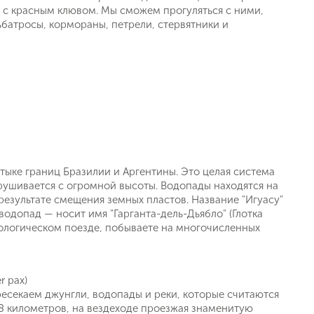
а с красным клювом. Мы сможем прогуляться с ними,
ьбатросы, кормораны, петрели, стервятники и
тыке границ Бразилии и Аргентины. Это целая система
брушивается с огромной высоты. Водопады находятся на
результате смещения земных пластов. Название "Игуасу"
одопад — носит имя "Гарганта-дель-Дьябло" (Глотка
 экологическом поезде, побываете на многочисленных
 pax)
есекаем джунгли, водопады и реки, которые считаются
 8 километров, на вездеходе проезжая знаменитую