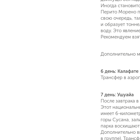
Иногда становитс
Перито Морено пе
свою очередь, та
и образует тонне
воду. Это явлени
Рекомендуем взят
Дополнительно мо
6 день: Калафате
Трансфер в аэроп
7 день: Ушуайа
После завтрака в
Этот национальн
имеет 6-километр
горы Сусана, зал
парка восхищают 
Дополнительно вы
в группе). Транс