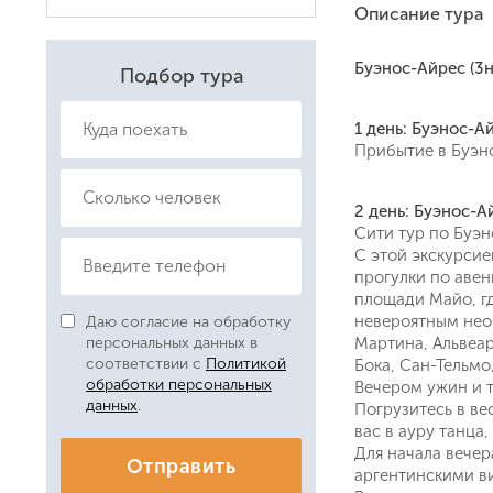
Описание тура
Буэнос-Айрес (3н)
Подбор тура
1 день: Буэнос-А
Прибытие в Буэно
2 день: Буэнос-А
Сити тур по Буэн
С этой экскурсие
прогулки по авен
площади Майо, гд
невероятным нео
Даю согласие на обработку
Мартина, Альвеар
персональных данных в
соответствии с
Политикой
Бока, Сан-Тельмо
обработки персональных
Вечером ужин и т
данных
.
Погрузитесь в ве
вас в ауру танца,
Для начала вече
Отправить
аргентинскими ви