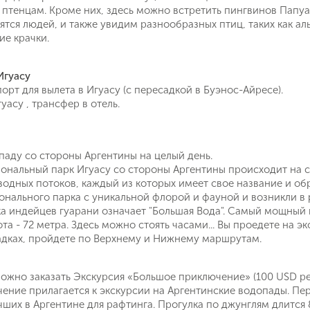
 птенцам. Кроме них, здесь можно встретить пингвинов Папу
ятся людей, и также увидим разнообразных птиц, таких как ал
е крачки.
Игуасу
орт для вылета в Игуасу (с пересадкой в Буэнос-Айресе).
уасу , трансфер в отель.
паду со стороны Аргентины на целый день.
ональный парк Игуасу со стороны Аргентины происходит на с
водных потоков, каждый из которых имеет свое название и о
нального парка с уникальной флорой и фауной и возникли в 
ка индейцев гуарани означает "Большая Вода". Самый мощный в
сота - 72 метра. Здесь можно стоять часами... Вы проедете на
дках, пройдете по Верхнему и Нижнему маршрутам.
жно заказать Экскурсия «Большое приключение» (100 USD per
ние прилагается к экскурсии на Аргентинские водопады. Пер
ших в Аргентине для рафтинга. Прогулка по джунглям длится