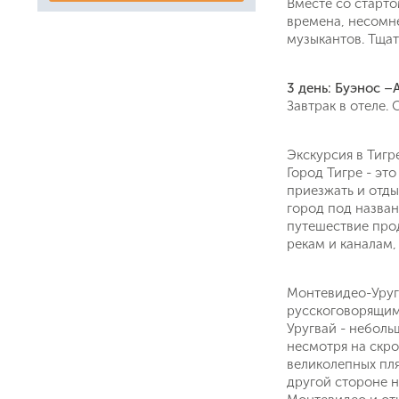
Вместе со старто
времена, несомн
музыкантов. Тща
3 день: Буэнос –
Завтрак в отеле.
Экскурсия в Тигр
Город Тигре - эт
приезжать и отды
город под назван
путешествие прод
рекам и каналам
Монтевидео-Уругв
русскоговорящим
Уругвай - неболь
несмотря на скр
великолепных пля
другой стороне н