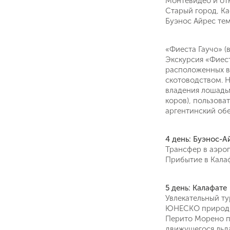
Монтевидео и отк
Старый город, Ка
Буэнос Айрес тем
«Фиеста Гаучо» (
Экскурсия «Фиест
расположенных в 
скотоводством. 
владения лошадьм
коров), пользова
аргентинский обе
Даю соглас
Политикой
4 день: Буэнос-А
Трансфер в аэроп
Прибытие в Калаф
5 день: Калафате
Увлекательный ту
ЮНЕСКО природн
Перито Морено п
движущегося льд