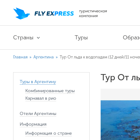
Страны
Туры
Образ
Главная
»
Аргентина
»
Тур От льда к водопадам (12 дней/11 ноче
Тур От л
Туры в Аргентину
Комбинированные туры
Карнавал в рио
Отели Аргентины
Информация
Информация о стране