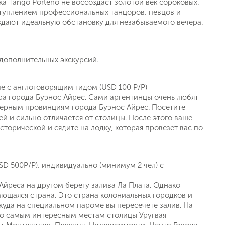
ка Tango Porteño не воссоздаст золотой век сороковых,
ступлением профессиональных танцоров, певцов и
здают идеальную обстановку для незабываемого вечера,
 дополнительных экскурсий.
е с англоговорящим гидом (USD 100 P/P)
тра города Буэнос Айрес. Сами аргентинцы очень любят
еверным провинциям города Буэнос Айрес. Посетите
й и сильно отличается от столицы. После этого ваше
сторической и сядите на лодку, которая провезет вас по
SD 500P/P), индивидуально (минимум 2 чел) с
йреса на другом берегу залива Ла Плата. Однако
ющаяся страна. Это страна колониальных городков и
куда на специальном пароме вы пересечете залив. На
 по самым интересным местам столицы Уругвая