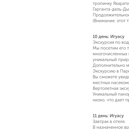
тропинку Якарати
Гарганта-дель-Дь
Продолжительност
(Внимание: этот 
10 день: Игуасу
Экскурсия по вод
Мы посетим его 
многочисленных в
уникальный прир
Дополнительно м
Экскурсию в Парк 
Вы сможете увиде
местных насекомы
Вертолетная экск
Уникальный панор
низко, что дает
11 день: Игуасу
Завтрак в отеле.
В назначенное вр