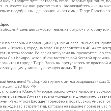
м шоу вы будете путешествовать сквозь золотые дни танго, по
енно, известные как царство танго. Наслаждайтесь живым вы
тельно подобранные декорации и костюмы в Tango Porteño со
Айрес
 Свободный день для самостоятельных прогулок по городу или
е и по северным провинциям Буэнос Айреса. *в сборной групп
о мини Венеция, город на воде. Он расположен в 40 км от цен
хать в этом городе. Во время экскурсии вы прокатитесь по с
ием Сан Исидро, который считается самой богатой провинцие
олжится в городе Тигре. Здесь вы прогуляетесь по красивой и
, образующим уникальную речную дельту Тигре.
ай (весь день) *в сборной группе с англоговорящим гидом (U
 гидом (USD 850 P/P)
шая страна в Южной Америке, расположена напротив Буэнос-А
Поймайте выгодную цену!
омные размеры Уругвай весьма успешная и динамично развива
жей! Рано утром Вас ждет трансфер в порт Буэнос Айреса, от
а выходе вас встретит гид, который на машине провезет Вас
Подпишитесь и получайте уведомления