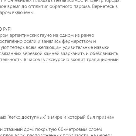
орт Монтевидео, Площадь Независимости, Центр Города,
ное время до отплытия обратного парома. Вернетесь в
паром включены.
0 P/P)
ром аргентинских гаучо на одном из ранчо
постепенно осели и занялись фермерством и
руют теперь всем желающим удивительные навыки
 связанных веревкой камней заарканить и обездвижить
ь заявку
ительность: 8 часов (в экскурсию входит традиционный
мых “легко доступных” в мире и который был признан
ти этажный дом, покрытую 60-метровым слоем
 площадок, расположенных поблизости, на берегу.