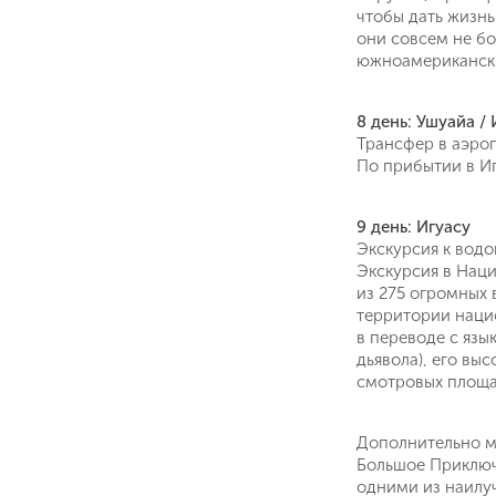
чтобы дать жизнь
они совсем не бо
южноамерикански
8 день: Ушуайа / 
Трансфер в аэроп
По прибытии в Иг
9 день: Игуасу
Экскурсия к водо
Экскурсия в Наци
из 275 огромных 
территории нацио
в переводе с язы
дьявола), его вы
смотровых площа
Дополнительно мо
Большое Приключе
одними из наилуч