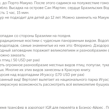
, до Порто Макуко. После этого садимся на полужесткие гом
ябло. Высадка на острове Сан Мартин, сердце Бразильских Во
ь: 1 час, 15 мин.
тур не подходит для детей до 12 лет. Можно заменить на Маку
опадам со стороны Бразилии на полдня.
традиционные мостики с чудесным панорамным видом. Водопа
одопадов, самые знаменитые из них это: Флориано, Дэодоро,
одный заповедник поражает великолепием и разнообразием 
ожно заказать:
птиц ( 50 USD per pax)
ть огромное разнообразие местных видов птиц: попугаи, тукан
х. Многие их этих видов занесены в Красную книгу.
урсия над водопадами Игуассу (170 USD per pax)
амный вид! Вертолет вылетает из национального парка Игуас
 прекрасную возможность рассмотреть всё великолепие бушую
емя трансфер в аэропорт IGR для перелёта в Буэнос-Айрес . П